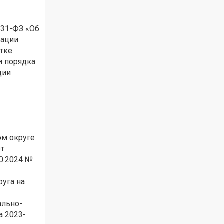
131-ФЗ «Об
рации
отке
и порядка
ции
ом округе
от
10.2024 №
уга на
ально-
а 2023-