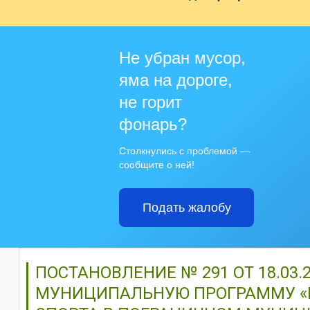
Не убран мусор,
яма на дороге,
не горит
фонарь?
Столкнулись с проблемой —
сообщите о ней!
Подать жалобу
ПОСТАНОВЛЕНИЕ № 291 ОТ 18.03
МУНИЦИПАЛЬНУЮ ПРОГРАММУ «Р