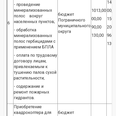
1448
- проведение
минерализованных
1013,00
00,0
бюджет
полос вокруг
00,00
150,
Пограничного
населенных пунктов;
6
муниципального
90,00
200,
- обработка
округа
130,00
968,
минерализованных
полос гербицидами с
130,
применением БПЛА
- оплата по трудовому
договору лицам,
привлекаемым к
тушению палов сухой
растительности;
- содержание и
ремонт пожарных
гидрантов.
Приобретение
квадрокоптера для
бюджет