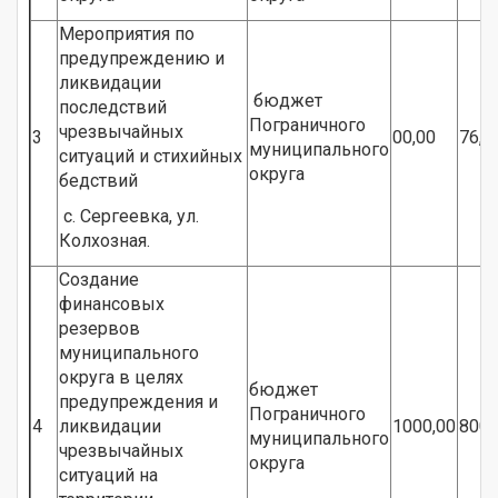
Мероприятия по
предупреждению и
ликвидации
бюджет
последствий
Пограничного
чрезвычайных
3
00,00
76,0
муниципального
ситуаций и стихийных
округа
бедствий
с. Сергеевка, ул.
Колхозная.
Создание
финансовых
резервов
муниципального
округа в целях
бюджет
предупреждения и
Пограничного
4
ликвидации
1000,00
800,
муниципального
чрезвычайных
округа
ситуаций на