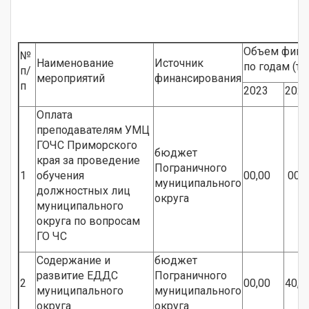
Объем фина
№
Наименование
Источник
по годам (тыс
п/
мероприятий
финансирования
п
2023
202
Оплата
преподавателям УМЦ
ГОЧС Приморского
бюджет
края за проведение
Пограничного
1
обучения
00,00
00,
муниципального
должностных лиц
округа
муниципального
округа по вопросам
ГО ЧС
Содержание и
бюджет
развитие ЕДДС
Пограничного
2
00,00
40,0
муниципального
муниципального
округа
округа