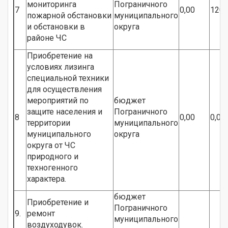
мониторинга
Пограничного
7
0,00
120,
пожарной обстановки
муниципального
и обстановки в
округа
районе ЧС
Приобретение на
условиях лизинга
специальной техники
для осуществления
мероприятий по
бюджет
защите населения и
Пограничного
8
0,00
0,00
территории
муниципального
муниципального
округа
округа от ЧС
природного и
техногенного
характера.
бюджет
Приобретение и
Пограничного
9.
ремонт
муниципального
воздуходувок.