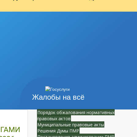
Жалобы на всё
Порядок обжалования нормативных
правовых актов
Муниципальные правовые акты
УГАМИ
Решения Думы ПМР
Постановления администрации ПМР