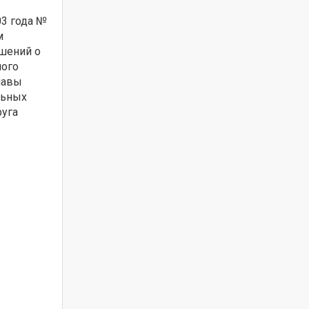
03 года №
м
ешений о
ного
лавы
льных
руга