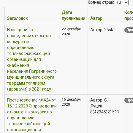
Кол-во строк:
Дата
Кол
Заголовок
публикации
Автор
про
22 декабря
Извещение о
Автор: 25sk
Про
2020
проведении открытого
конкурса по
определению
топливоснабжающей
организации для
снабжения
населения Пограничного
муниципального округа
твердым топливом
(дровами) в 2021 году
16 декабря
Постановление № 424 от
Автор: С.Н.
Про
2020
16.12.2020 О проведении
Луцук
открытого конкурса по
8(42345)21511
определению
топливоснабжающей
организации для