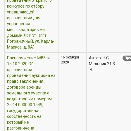
проведении открытого
конкурса по отбору
управляющей
организации для
управления
многоквартирными
домами Лот №1 (пгт.
Пограничный, ул. Карла-
Маркса, д. 8А)
16 октября
Распоряжение №85 от
Автор: Н.С.
Про
2020
15.10.2020 Об
Мельник 21 3
организации
70
проведения аукциона на
право заключения
договора аренды
земельного участка с
кадастровым номером
25:14:000000:1549,
государственная
собственность на
который не
разграничена