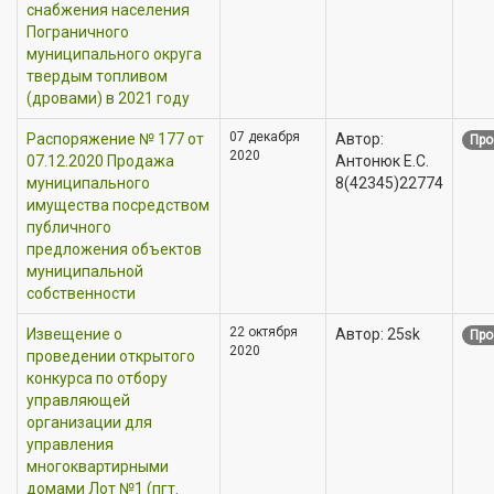
снабжения населения
Пограничного
муниципального округа
твердым топливом
(дровами) в 2021 году
07 декабря
Распоряжение № 177 от
Автор:
Про
2020
07.12.2020 Продажа
Антонюк Е.С.
муниципального
8(42345)22774
имущества посредством
публичного
предложения объектов
муниципальной
собственности
22 октября
Извещение о
Автор: 25sk
Про
2020
проведении открытого
конкурса по отбору
управляющей
организации для
управления
многоквартирными
домами Лот №1 (пгт.