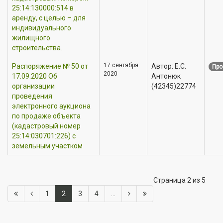
25:14:130000:514 в
аренду, с целью – для
индивидуального
жилищного
строительства.
17 сентября
Распоряжение № 50 от
Автор: Е.С.
Про
2020
17.09.2020 Об
Антонюк
организации
(42345)22774
проведения
электронного аукциона
по продаже объекта
(кадастровый номер
25:14:030701:226) с
земельным участком
Страница 2 из 5
1
2
3
4
...