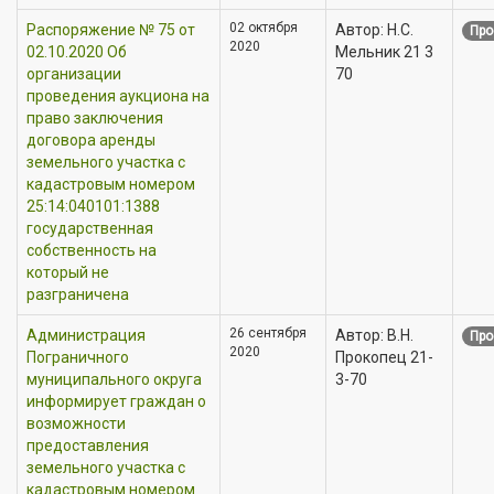
02 октября
Распоряжение № 75 от
Автор: Н.С.
Про
2020
02.10.2020 Об
Мельник 21 3
организации
70
проведения аукциона на
право заключения
договора аренды
земельного участка с
кадастровым номером
25:14:040101:1388
государственная
собственность на
который не
разграничена
26 сентября
Администрация
Автор: В.Н.
Про
2020
Пограничного
Прокопец 21-
муниципального округа
3-70
информирует граждан о
возможности
предоставления
земельного участка c
кадастровым номером