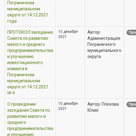
Пограничном
муниципальном
округе от 14.12.2021
года
15 декабря
ПРОТОКОЛ заседания
Автор:
Про
2021
Совета по развитию
Администрация
малого и среднего
Пограничного
предпринимательства
муниципального
и улучшению
округа
инвестиционного
климата в
Пограничном
муниципальном
округе от 14.12.2021
№ 4
10 декабря
О проведении
Автор: Плехова
Про
2021
заседания Совета по
Юлия
развитию малого и
среднего
предпринимательства
и улучшению