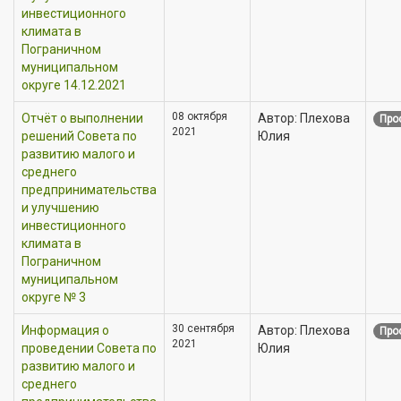
инвестиционного
климата в
Пограничном
муниципальном
округе 14.12.2021
08 октября
Отчёт о выполнении
Автор: Плехова
Про
2021
решений Совета по
Юлия
развитию малого и
среднего
предпринимательства
и улучшению
инвестиционного
климата в
Пограничном
муниципальном
округе № 3
30 сентября
Информация о
Автор: Плехова
Про
2021
проведении Совета по
Юлия
развитию малого и
среднего