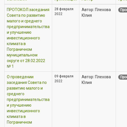
28 февраля
ПРОТОКОЛ заседания
Автор: Плехова
Про
2022
Совета по развитию
Юлия
малого и среднего
предпринимательства
и улучшению
инвестиционного
климата в
Пограничном
муниципальном
округе от 28.02.2022
№ 1
09 февраля
О проведении
Автор: Плехова
Про
2022
заседания Совета по
Юлия
развитию малого и
среднего
предпринимательства
и улучшению
инвестиционного
климата в
Пограничном