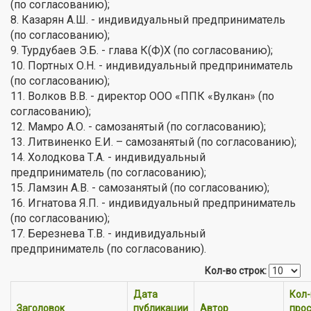
(по согласованию);
8. Казарян А.Ш. - индивидуальный предприниматель
(по согласованию);
9. Турдубаев Э.Б. - глава К(Ф)Х (по согласованию);
10. Портных О.Н. - индивидуальный предприниматель
(по согласованию);
11. Волков В.В. - директор ООО «ППК «Вулкан» (по
согласованию);
12. Мамро А.О. - самозанятый (по согласованию);
13. Литвиненко Е.И. – самозанятый (по согласованию);
14. Холодкова Т.А. - индивидуальный
предприниматель (по согласованию);
15. Ламзин А.В. - самозанятый (по согласованию);
16. Игнатова Я.П. - индивидуальный предприниматель
(по согласованию);
17. Березнева Т.В. - индивидуальный
предприниматель (по согласованию).
Кол-во строк:
Дата
Кол-
Заголовок
публикации
Автор
про