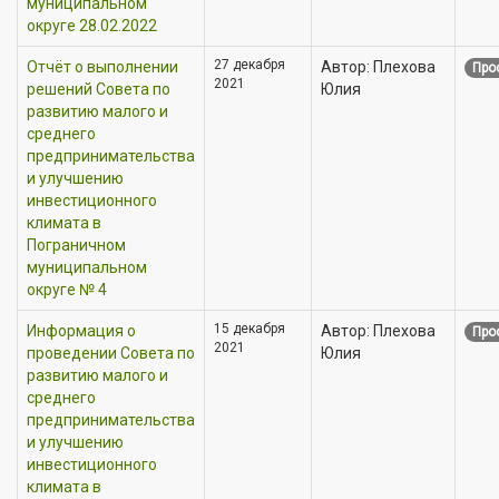
муниципальном
округе 28.02.2022
27 декабря
Отчёт о выполнении
Автор: Плехова
Про
2021
решений Совета по
Юлия
развитию малого и
среднего
предпринимательства
и улучшению
инвестиционного
климата в
Пограничном
муниципальном
округе № 4
15 декабря
Информация о
Автор: Плехова
Про
2021
проведении Совета по
Юлия
развитию малого и
среднего
предпринимательства
и улучшению
инвестиционного
климата в