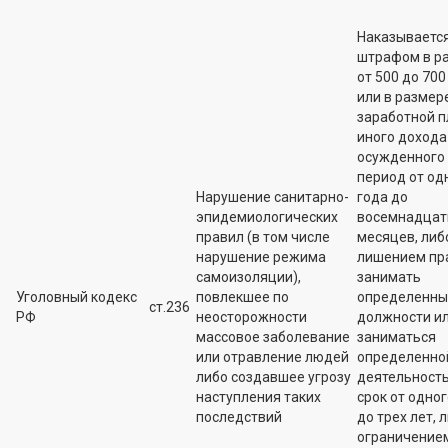
Наказываетс
штрафом в р
от 500 до 700 
или в размер
заработной п
иного дохода
осужденного 
период от од
Нарушение санитарно-
года до
эпидемиологических
восемнадцат
правил (в том числе
месяцев, либ
нарушение режима
лишением пр
самоизоляции),
занимать
Уголовный кодекс
повлекшее по
определенны
ст.236
РФ
неосторожности
должности и
массовое заболевание
заниматься
или отравление людей
определенно
либо создавшее угрозу
деятельност
наступления таких
срок от одног
последствий
до трех лет, 
ограничение