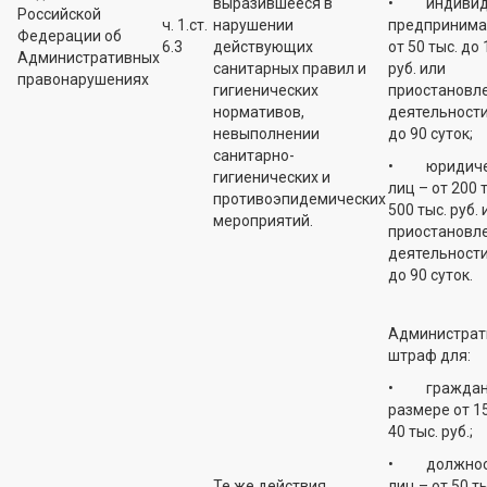
выразившееся в
• индивид
Российской
ч. 1.ст.
нарушении
предпринима
Федерации об
6.3
действующих
от 50 тыс. до 
Административных
санитарных правил и
руб. или
правонарушениях
гигиенических
приостановл
нормативов,
деятельности
невыполнении
до 90 суток;
санитарно-
• юридиче
гигиенических и
лиц – от 200 
противоэпидемических
500 тыс. руб. 
мероприятий.
приостановл
деятельности
до 90 суток.
Администрат
штраф для:
• граждан 
размере от 15
40 тыс. руб.;
• должнос
Те же действия
лиц – от 50 т