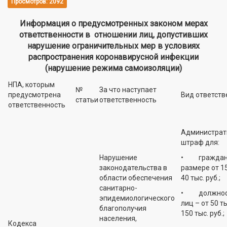
Просмотров: 2092
Информация о предусмотренных законом мерах
ответственности в отношении лиц, допустивших
нарушение ограничительных мер в условиях
распространения коронавирусной инфекции
(нарушение режима самоизоляции)
НПА, которым
№
За что наступает
предусмотрена
Вид ответств
статьи
ответственность
ответственность
Администрат
штраф для:
Нарушение
• граждан 
законодательства в
размере от 15
области обеспечения
40 тыс. руб.;
санитарно-
• должнос
эпидемиологического
лиц – от 50 т
благополучия
150 тыс. руб.;
населения,
Кодекса