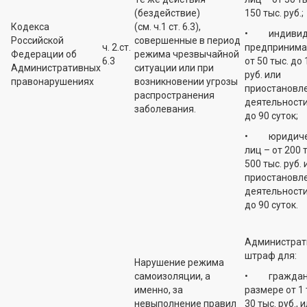
(бездействие)
150 тыс. руб.;
Кодекса
(см. ч.1 ст. 6.3),
• индивид
Российской
совершенные в период
ч. 2.ст.
предпринима
Федерации об
режима чрезвычайной
6.3
от 50 тыс. до 
Административных
ситуации или при
руб. или
правонарушениях
возникновении угрозы
приостановл
распространения
деятельности
заболевания.
до 90 суток;
• юридиче
лиц – от 200 
500 тыс. руб. 
приостановл
деятельности
до 90 суток.
Администрат
штраф для:
Нарушение режима
самоизоляции, а
• граждан 
именно, за
размере от 1 
невыполнение правил
30 тыс. руб., 