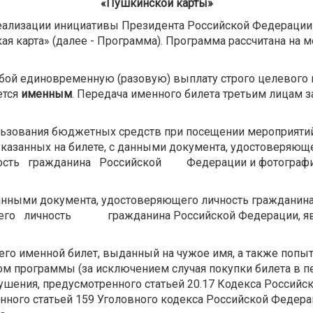
«Пушкинской карты»
реализации инициативы Президента Российской Федерации
 карта» (далее - Программа). Программа рассчитана на мо
ой единовременную (разовую) выплату строго целевого на
ется
именным
. Передача именного билета третьим лицам
льзования бюджетных средств при посещении мероприяти
указанных на билете, с данными документа, удостоверяющ
чность гражданина Российской Федерации и фотографич
данными документа, удостоверяющего личность гражданина
ичность гражданина Российской Федерации, являетс
шего именной билет, выданный на чужое имя, а также поп
м программы (за исключением случая покупки билета в пе
ушения, предусмотренного статьей 20.17 Кодекса Россий
енного статьей 159 Уголовного кодекса Российской Феде