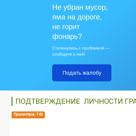
Не убран мусор,
яма на дороге,
не горит
фонарь?
Столкнулись с проблемой —
сообщите о ней!
Подать жалобу
ПОДТВЕРЖДЕНИЕ ЛИЧНОСТИ ГР
Просмотров: 745