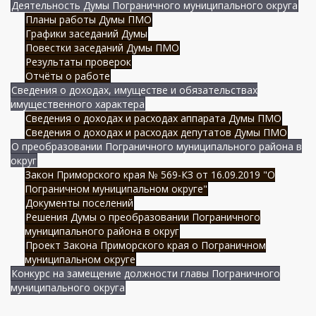
Деятельность Думы Пограничного муниципального округа
Планы работы Думы ПМО
Графики заседаний Думы
Повестки заседаний Думы ПМО
Результаты проверок
Отчёты о работе
Сведения о доходах, имуществе и обязательствах
имущественного характера
Сведения о доходах и расходах аппарата Думы ПМО
Сведения о доходах и расходах депутатов Думы ПМО
О преобразовании Пограничного муниципального района в
округ
Закон Приморского края № 569-КЗ от 16.09.2019 "О
Пограничном муниципальном округе"
Документы поселений
Решения Думы о преобразовании Пограничного
муниципального района в округ
Проект Закона Приморского края о Пограничном
муниципальном округе
Конкурс на замещение должности главы Пограничного
муниципального округа