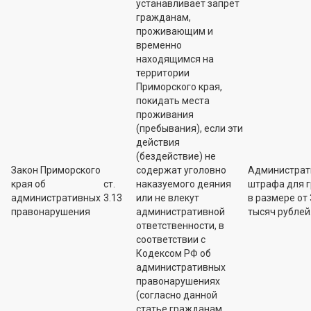
устанавливает запрет
гражданам,
проживающим и
временно
находящимся на
территории
Приморского края,
покидать места
проживания
(пребывания), если эти
действия
(бездействие) не
Закон Приморского
содержат уголовно
Администрат
края об
ст.
наказуемого деяния
штрафа для 
административных
3.13
или не влекут
в размере от 
правонарушения
административной
тысяч рублей
ответственности, в
соответствии с
Кодексом РФ об
административных
правонарушениях
(согласно данной
статье гражданам