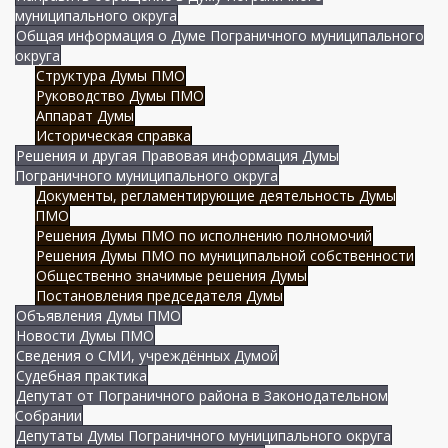
муниципального округа
Общая информация о Думе Пограничного муниципального
округа
Структура Думы ПМО
Руководство Думы ПМО
Аппарат Думы
Историческая справка
Решения и другая Правовая информация Думы
Пограничного муниципального округа
Документы, регламентирующие деятельность Думы
ПМО
Решения Думы ПМО по исполнению полномочий
Решения Думы ПМО по муниципальной собственности
Общественно значимые решения Думы
Постановления председателя Думы
Объявления Думы ПМО
Новости Думы ПМО
Сведения о СМИ, учреждённых Думой
Судебная практика
Депутат от Пограничного района в Законодательном
Собрании
Депутаты Думы Пограничного муниципального округа