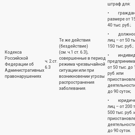
штраф для:
• граждан 
размере от 15
40 тыс. руб.;
• должнос
Те же действия
лиц – от 50 т
(бездействие)
150 тыс. руб.;
Кодекса
(см. ч.1 ст. 6.3),
• индивид
Российской
совершенные в период
ч. 2.ст.
предпринима
Федерации об
режима чрезвычайной
6.3
от 50 тыс. до 
Административных
ситуации или при
руб. или
правонарушениях
возникновении угрозы
приостановл
распространения
деятельности
заболевания.
до 90 суток;
• юридиче
лиц – от 200 
500 тыс. руб. 
приостановл
деятельности
до 90 суток.