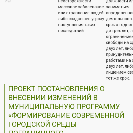
РФ
неосторожности
должности и
массовое заболевание
заниматься
или отравление людей
определенно
либо создавшее угрозу
деятельност
наступления таких
срок от одног
последствий
до трех лет, 
ограничение
свободы на с
двух лет, либ
принудитель
работами на 
двух лет, либ
лишением св
тот же срок.
ПРОЕКТ ПОСТАНОВЛЕНИЯ О
ВНЕСЕНИИ ИЗМЕНЕНИЙ В
МУНИЦИПАЛЬНУЮ ПРОГРАММУ
«ФОРМИРОВАНИЕ СОВРЕМЕННОЙ
ГОРОДСКОЙ СРЕДЫ