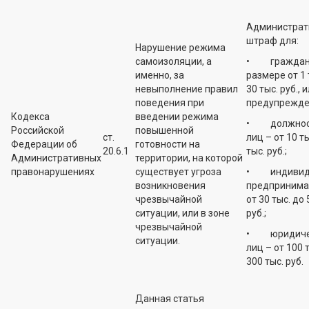
Администрат
штраф для:
Нарушение режима
самоизоляции, а
• граждан 
именно, за
размере от 1 
невыполнение правил
30 тыс. руб., 
поведения при
предупрежде
Кодекса
введении режима
• должнос
Российской
повышенной
ст.
лиц – от 10 ты
Федерации об
готовности на
20.6.1
тыс. руб.;
Административных
территории, на которой
правонарушениях
существует угроза
• индивид
возникновения
предпринима
чрезвычайной
от 30 тыс. до 
ситуации, или в зоне
руб.;
чрезвычайной
• юридиче
ситуации.
лиц – от 100 
300 тыс. руб.
Данная статья