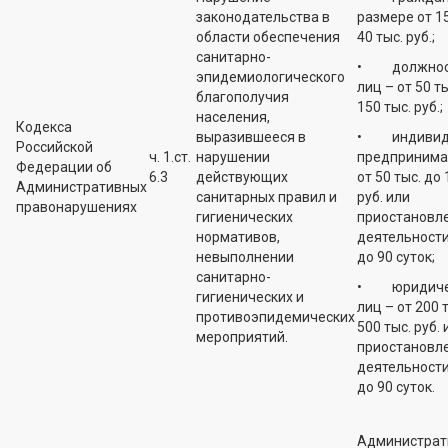
законодательства в
размере от 15
области обеспечения
40 тыс. руб.;
санитарно-
• должнос
эпидемиологического
лиц – от 50 т
благополучия
150 тыс. руб.;
населения,
Кодекса
выразившееся в
• индивид
Российской
ч. 1.ст.
нарушении
предпринима
Федерации об
6.3
действующих
от 50 тыс. до 
Административных
санитарных правил и
руб. или
правонарушениях
гигиенических
приостановл
нормативов,
деятельности
невыполнении
до 90 суток;
санитарно-
• юридиче
гигиенических и
лиц – от 200 
противоэпидемических
500 тыс. руб. 
мероприятий.
приостановл
деятельности
до 90 суток.
Администрат