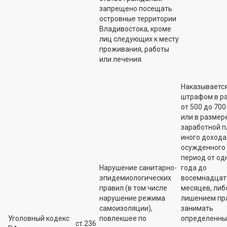
запрещено посещать
островные территории
Владивостока, кроме
лиц следующих к месту
проживания, работы
или лечения.
Наказываетс
штрафом в р
от 500 до 700 
или в размер
заработной п
иного дохода
осужденного 
период от од
Нарушение санитарно-
года до
эпидемиологических
восемнадцат
правил (в том числе
месяцев, либ
нарушение режима
лишением пр
самоизоляции),
занимать
Уголовный кодекс
повлекшее по
определенны
ст.236