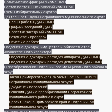
Политические фракции в Думе ПМО
Состав постоянных комиссий Думы ПМО
Схемы избирательных округов
Деятельность Думы Пограничного муниципального округа
Планы работы Думы ПМО
Графики заседаний Думы
Повестки заседаний Думы ПМО
Результаты проверок
Отчёты о работе
Сведения о доходах, имуществе и обязательствах
имущественного характера
Сведения о доходах и расходах аппарата Думы ПМО
Сведения о доходах и расходах депутатов Думы ПМО
О преобразовании Пограничного муниципального района в
округ
Закон Приморского края № 569-КЗ от 16.09.2019 "О
Пограничном муниципальном округе"
Документы поселений
Решения Думы о преобразовании Пограничного
муниципального района в округ
Проект Закона Приморского края о Пограничном
муниципальном округе
Конкурс на замещение должности главы Пограничного