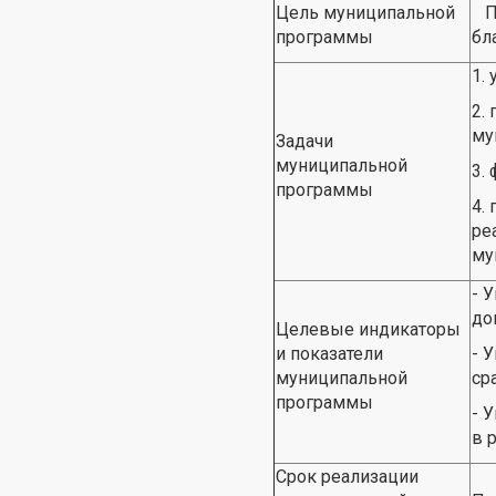
Цель муниципальной
По
программы
бл
1.
2.
му
Задачи
муниципальной
3.
программы
4.
ре
му
- 
до
Целевые индикаторы
и показатели
- 
муниципальной
ср
программы
- 
в 
Срок реализации