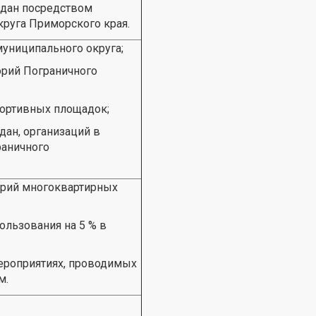
дан посредством
круга Приморского края.
муниципального округа;
орий Пограничного
спортивных площадок;
ан, организаций в
раничного
орий многоквартирных
ользования на 5 % в
мероприятиях, проводимых
м.