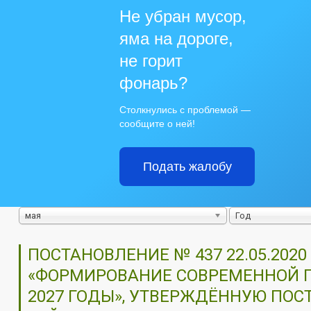
Не убран мусор,
яма на дороге,
не горит
фонарь?
Столкнулись с проблемой —
сообщите о ней!
Подать жалобу
мая
Год
ПОСТАНОВЛЕНИЕ № 437 22.05.20
«ФОРМИРОВАНИЕ СОВРЕМЕННОЙ Г
2027 ГОДЫ», УТВЕРЖДЁННУЮ П