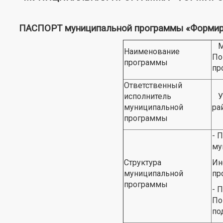
ПАСПОРТ муниципальной программы «Формиров
Му
Наименование
По
программы
пр
Ответственный
исполнитель
Уп
муниципальной
ра
программы
- 
му
Структура
Ин
муниципальной
пр
программы
- 
По
по