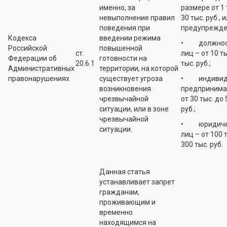
именно, за
размере от 1 
невыполнение правил
30 тыс. руб., 
поведения при
предупрежде
Кодекса
введении режима
• должнос
Российской
повышенной
ст.
лиц – от 10 ты
Федерации об
готовности на
20.6.1
тыс. руб.;
Административных
территории, на которой
правонарушениях
существует угроза
• индивид
возникновения
предпринима
чрезвычайной
от 30 тыс. до 
ситуации, или в зоне
руб.;
чрезвычайной
• юридиче
ситуации.
лиц – от 100 
300 тыс. руб.
Данная статья
устанавливает запрет
гражданам,
проживающим и
временно
находящимся на