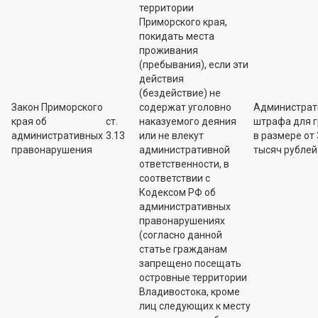
территории
Приморского края,
покидать места
проживания
(пребывания), если эти
действия
(бездействие) не
Закон Приморского
содержат уголовно
Администрат
края об
ст.
наказуемого деяния
штрафа для 
административных
3.13
или не влекут
в размере от 
правонарушения
административной
тысяч рублей
ответственности, в
соответствии с
Кодексом РФ об
административных
правонарушениях
(согласно данной
статье гражданам
запрещено посещать
островные территории
Владивостока, кроме
лиц следующих к месту