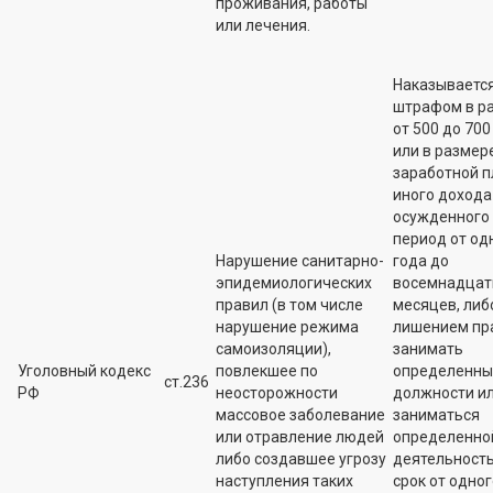
проживания, работы
или лечения.
Наказываетс
штрафом в р
от 500 до 700 
или в размер
заработной п
иного дохода
осужденного 
период от од
Нарушение санитарно-
года до
эпидемиологических
восемнадцат
правил (в том числе
месяцев, либ
нарушение режима
лишением пр
самоизоляции),
занимать
Уголовный кодекс
повлекшее по
определенны
ст.236
РФ
неосторожности
должности и
массовое заболевание
заниматься
или отравление людей
определенно
либо создавшее угрозу
деятельност
наступления таких
срок от одног