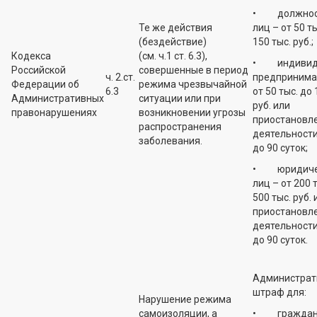
• должнос
Те же действия
лиц – от 50 т
(бездействие)
150 тыс. руб.;
Кодекса
(см. ч.1 ст. 6.3),
• индивид
Российской
совершенные в период
ч. 2.ст.
предпринима
Федерации об
режима чрезвычайной
6.3
от 50 тыс. до 
Административных
ситуации или при
руб. или
правонарушениях
возникновении угрозы
приостановл
распространения
деятельности
заболевания.
до 90 суток;
• юридиче
лиц – от 200 
500 тыс. руб. 
приостановл
деятельности
до 90 суток.
Администрат
штраф для:
Нарушение режима
самоизоляции, а
• граждан 