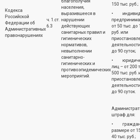
благополучия
150 тыс. руб.;
населения,
Кодекса
выразившееся в
• индивид
Российской
ч. 1.ст.
нарушении
предпринима
Федерации об
6.3
действующих
от 50 тыс. до 
Административных
санитарных правил и
руб. или
правонарушениях
гигиенических
приостановл
нормативов,
деятельности
невыполнении
до 90 суток;
санитарно-
• юридиче
гигиенических и
лиц – от 200 
противоэпидемических
500 тыс. руб. 
мероприятий.
приостановл
деятельности
до 90 суток.
Администрат
штраф для:
• граждан 
размере от 15
40 тыс. руб.;