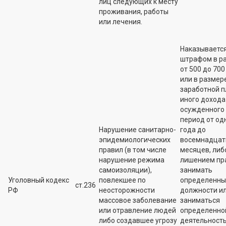
лиц следующих к месту
проживания, работы
или лечения.
Наказываетс
штрафом в р
от 500 до 700 
или в размер
заработной п
иного дохода
осужденного 
период от од
Нарушение санитарно-
года до
эпидемиологических
восемнадцат
правил (в том числе
месяцев, либ
нарушение режима
лишением пр
самоизоляции),
занимать
Уголовный кодекс
повлекшее по
определенны
ст.236
РФ
неосторожности
должности и
массовое заболевание
заниматься
или отравление людей
определенно
либо создавшее угрозу
деятельност