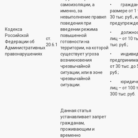
самоизоляции, а
• граждан 
именно, за
размере от 1 
невыполнение правил
30 тыс. руб., 
поведения при
предупрежде
Кодекса
введении режима
• должнос
Российской
повышенной
ст.
лиц – от 10 ты
Федерации об
готовности на
20.6.1
тыс. руб.;
Административных
территории, на которой
правонарушениях
существует угроза
• индивид
возникновения
предпринима
чрезвычайной
от 30 тыс. до 
ситуации, или в зоне
руб.;
чрезвычайной
• юридиче
ситуации.
лиц – от 100 
300 тыс. руб.
Данная статья
устанавливает запрет
гражданам,
проживающим и
временно