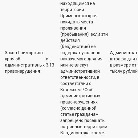
находящимся на
территории
Приморского края,
покидать места
проживания
(пребывания), если эти
действия
(бездействие) не
Закон Приморского
содержат уголовно
Администрат
края об
ст.
наказуемого деяния
штрафа для 
административных
3.13
или не влекут
в размере от 
правонарушения
административной
тысяч рублей
ответственности, в
соответствии с
Кодексом РФ об
административных
правонарушениях
(согласно данной
статье гражданам
запрещено посещать
островные территории
Владивостока, кроме