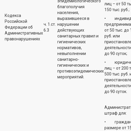
эпидемиологического
лиц – от 50 т
благополучия
150 тыс. руб.;
населения,
Кодекса
выразившееся в
• индивид
Российской
ч. 1.ст.
нарушении
предпринима
Федерации об
6.3
действующих
от 50 тыс. до 
Административных
санитарных правил и
руб. или
правонарушениях
гигиенических
приостановл
нормативов,
деятельности
невыполнении
до 90 суток;
санитарно-
• юридиче
гигиенических и
лиц – от 200 
противоэпидемических
500 тыс. руб. 
мероприятий.
приостановл
деятельности
до 90 суток.
Администрат
штраф для:
• граждан 
размере от 15