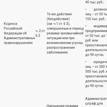
40 тыс. руб.;
• должнос
Те же действия
лиц – от 50 т
(бездействие)
150 тыс. руб.;
Кодекса
(см. ч.1 ст. 6.3),
• индивид
Российской
совершенные в период
ч. 2.ст.
предпринима
Федерации об
режима чрезвычайной
6.3
от 50 тыс. до 
Административных
ситуации или при
руб. или
правонарушениях
возникновении угрозы
приостановл
распространения
деятельности
заболевания.
до 90 суток;
• юридиче
лиц – от 200 
500 тыс. руб. 
приостановл
деятельности
до 90 суток.
Администрат
штраф для:
Нарушение режима